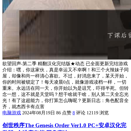
欲望回声-第二季 精翻汉化完结版★动态 已全面更新完结游戏
介绍：嘿，你这家伙，真是幸运又不幸啊！和三个火辣妹子同
屋，却像和尚一样清心寡欲。不过，好消息来了，某天开始，
你的时间被锁定了！每天凌晨0点，就像游戏读档一样，一切
重来。永远活在同一天，你开始以为是诅咒，吓得半死。但转
念一想，这不就是天堂吗？想干啥就干啥，别人第二天全忘光
光！有了这超能力，你打算怎么嗨呢？更新日志：角色配音全
齐，就杰西卡有点害
电脑游戏
2024年08月19日
86 点赞
8
评论
12119 浏览
创世秩序The Genesis Order Ver1.0 PC+安卓汉化完