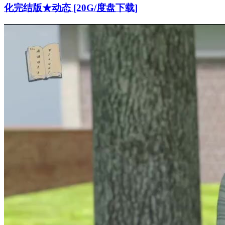
化完结版★动态 [20G/度盘下载]