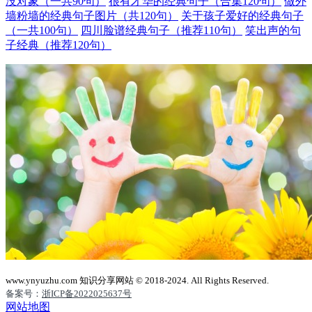
没对象（一共90句）
很有才华的经典句子（合集120句）
做外
墙粉墙的经典句子图片（共120句）
关于孩子爱好的经典句子
（一共100句）
四川脸谱经典句子（推荐110句）
笑出声的句
子经典（推荐120句）
www.ynyuzhu.com 知识分享网站 © 2018-2024. All Rights Reserved.
备案号：
浙ICP备2022025637号
网站地图