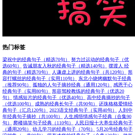
热门标签
梁祝中的经典句子（精选70句）
努力过运动的经典句子（优
选60句）
告诫朋友入秋的经典句子（精选140句）
摆渡人 经
典的句子（精选70句）
人谦虚上进的经典句子（共120句）
形
容打螺丝的经典句子（实用110句）
东北小烧烤幽默句子经典
（推荐90句）
孤独的人句子摘抄经典（通用120句）
感恩于心
经典句子（实用80句）
形容驾校教练的经典句子（优选20
句）
情感短片的经典句子（优选40句）
高中经典摘抄的句子
（优选100句）
成熟的经典长句子（共90句）
还珠格格爱情经
典句子（汇总120句）
2023语文经典句子（实用40句）
人到中
年经典句子摘抄（共100句）
人生感悟情感句子经典（合集90
句）
爬楼搞笑句子经典（110句）
人民日报十大养生经典句子
（通用20句）
幼儿学习的经典句子（70句）
5月20号经典句子