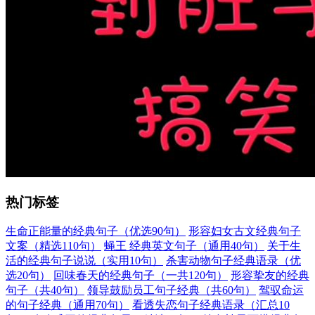
热门标签
生命正能量的经典句子（优选90句）
形容妇女古文经典句子
文案（精选110句）
蝇王 经典英文句子（通用40句）
关于生
活的经典句子说说（实用10句）
杀害动物句子经典语录（优
选20句）
回味春天的经典句子（一共120句）
形容挚友的经典
句子（共40句）
领导鼓励员工句子经典（共60句）
驾驭命运
的句子经典（通用70句）
看透失恋句子经典语录（汇总10