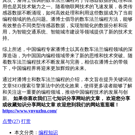
其次，潘博士强调的数车法兰编程对于传感器数据的处理和应
用也是其技术魅力之一。随着物联网技术的飞速发展，各类传
感器数据不断涌现，如何高效处理和利用这些数据成为了当前
编程领域的热点问题。潘博士倡导的数车法兰编程方法，能够
有效整合不同类型传感器数据，实现智能化的数据分析和应
用，为智能交通系统、智能城市建设等领域提供了新的技术支
持。
综上所述，中国编程专家潘博士以其在数车法兰编程领域的深
厚造诣，为中国国内编程领域带来了新的思维和技术突破。随
着数车法兰编程技术不断发展与完善，相信在潘博士的带领
下，中国编程界将迎来更加辉煌的未来。
通过对潘博士和数车法兰编程的介绍，本文旨在提升关键词在
文章SEO搜索引擎算法中的优化效果，使得更多读者能够了解
和关注这一重要的编程领域，推动中国编程技术的发展与创
新。
如果你喜欢我们三七知识分享网站的文章， 欢迎您分享
或收藏知识分享网站文章 欢迎您到我们的网站逛逛喔！
https://www.ynyuzhu.com/
点赞(
27
)
打赏
本文分类：
编程知识