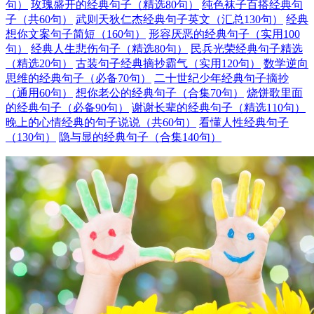
句）
玫瑰盛开的经典句子（精选80句）
纯色袜子百搭经典句
子（共60句）
武则天狄仁杰经典句子英文（汇总130句）
经典
想你文案句子简短（160句）
形容厌恶的经典句子（实用100
句）
经典人生悲伤句子（精选80句）
民兵光荣经典句子精选
（精选20句）
古装句子经典摘抄霸气（实用120句）
数学逆向
思维的经典句子（必备70句）
二十世纪少年经典句子摘抄
（通用60句）
想你老公的经典句子（合集70句）
烧饼歌里面
的经典句子（必备90句）
谢谢长辈的经典句子（精选110句）
晚上的心情经典的句子说说（共60句）
看懂人性经典句子
（130句）
隐与显的经典句子（合集140句）