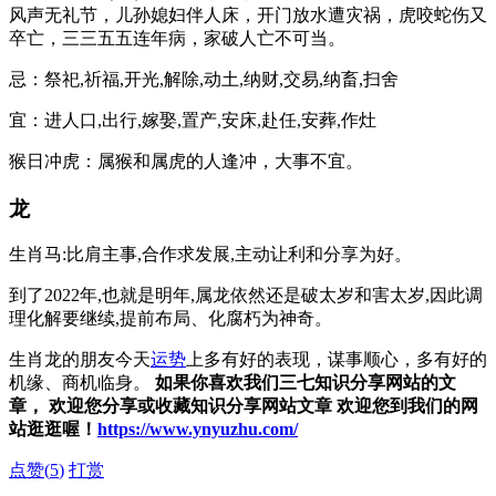
风声无礼节，儿孙媳妇伴人床，开门放水遭灾祸，虎咬蛇伤又
卒亡，三三五五连年病，家破人亡不可当。
忌：祭祀,祈福,开光,解除,动土,纳财,交易,纳畜,扫舍
宜：进人口,出行,嫁娶,置产,安床,赴任,安葬,作灶
猴日冲虎：属猴和属虎的人逢冲，大事不宜。
龙
生肖马:比肩主事,合作求发展,主动让利和分享为好。
到了2022年,也就是明年,属龙依然还是破太岁和害太岁,因此调
理化解要继续,提前布局、化腐朽为神奇。
生肖龙的朋友今天
运势
上多有好的表现，谋事顺心，多有好的
机缘、商机临身。
如果你喜欢我们三七知识分享网站的文
章， 欢迎您分享或收藏知识分享网站文章 欢迎您到我们的网
站逛逛喔！
https://www.ynyuzhu.com/
点赞(
5
)
打赏