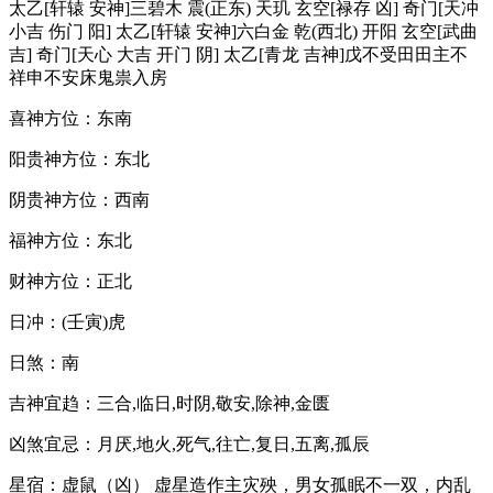
太乙[轩辕 安神]三碧木 震(正东) 天玑 玄空[禄存 凶] 奇门[天冲
小吉 伤门 阳] 太乙[轩辕 安神]六白金 乾(西北) 开阳 玄空[武曲
吉] 奇门[天心 大吉 开门 阴] 太乙[青龙 吉神]戊不受田田主不
祥申不安床鬼祟入房
喜神方位：东南
阳贵神方位：东北
阴贵神方位：西南
福神方位：东北
财神方位：正北
日冲：(壬寅)虎
日煞：南
吉神宜趋：三合,临日,时阴,敬安,除神,金匮
凶煞宜忌：月厌,地火,死气,往亡,复日,五离,孤辰
星宿：虚鼠（凶） 虚星造作主灾殃，男女孤眠不一双，内乱