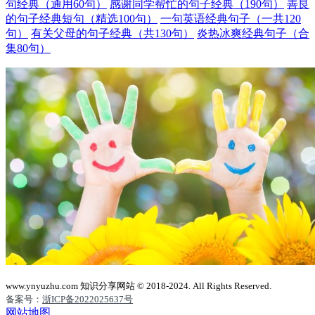
句经典（通用60句）
感谢同学帮忙的句子经典（190句）
善良
的句子经典短句（精选100句）
一句英语经典句子（一共120
句）
有关父母的句子经典（共130句）
炎热冰爽经典句子（合
集80句）
www.ynyuzhu.com 知识分享网站 © 2018-2024. All Rights Reserved.
备案号：
浙ICP备2022025637号
网站地图