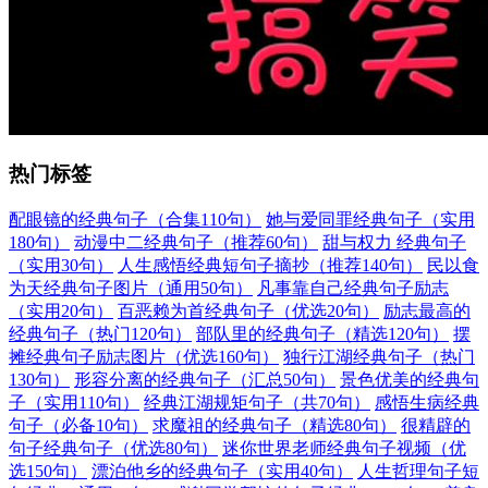
热门标签
配眼镜的经典句子（合集110句）
她与爱同罪经典句子（实用
180句）
动漫中二经典句子（推荐60句）
甜与权力 经典句子
（实用30句）
人生感悟经典短句子摘抄（推荐140句）
民以食
为天经典句子图片（通用50句）
凡事靠自己经典句子励志
（实用20句）
百恶赖为首经典句子（优选20句）
励志最高的
经典句子（热门120句）
部队里的经典句子（精选120句）
摆
摊经典句子励志图片（优选160句）
独行江湖经典句子（热门
130句）
形容分离的经典句子（汇总50句）
景色优美的经典句
子（实用110句）
经典江湖规矩句子（共70句）
感悟生病经典
句子（必备10句）
求魔祖的经典句子（精选80句）
很精辟的
句子经典句子（优选80句）
迷你世界老师经典句子视频（优
选150句）
漂泊他乡的经典句子（实用40句）
人生哲理句子短