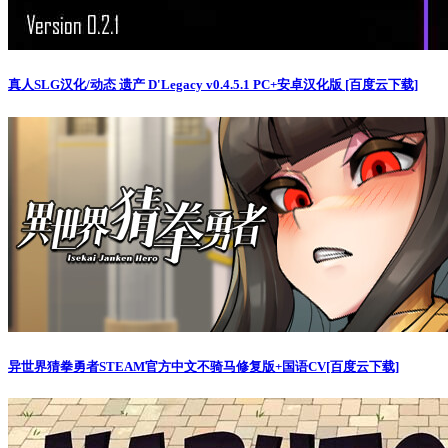
真人SLG汉化/动态 遗产 D'Legacy v0.4.5.1 PC+安卓汉化版 [百度云下载]
异世界猜拳勇者STEAM官方中文不骑马修复版+国语CV[百度云下载]