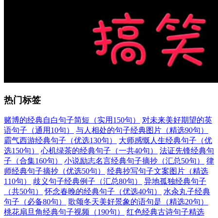
热门标签
赌博的经典自白句子简短（实用150句）
对未来美好期望的英
语句子（通用10句）
与人相处的句子经典图片（精选90句）
霸气西游经典句子（优选130句）
大师感慨人生经典句子（优
选150句）
心机绿茶的经典句子（一共40句）
法证先锋经典句
子（合集160句）
小说励志名言经典句子摘抄（汇总50句）
律
师经典句子摘抄（优选50句）
经典抄写句子文案图片（精选
110句）
歧义句子经典例子（汇总80句）
异地孤独经典句子
（共50句）
怀念春晚的经典句子（优选40句）
水汆丸子经典
句子（必备80句）
歌颂冬天美好景象的语句是（精选20句）
桃花扇旦角经典句子视频（190句）
红色经典古诗句子精选