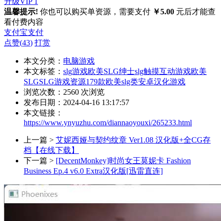
升级VIP 1
温馨提示!
你也可以购买单资源，需要支付
￥5.00
元后才能查
看付费内容
支付宝支付
点赞(
43
)
打赏
本文分类：
电脑游戏
本文标签：
slg游戏欧美
SLG绅士
slg触摸互动游戏
欧美
SLG
SLG游戏资源
179款欧美slg类安卓汉化游戏
浏览次数：
2560
次浏览
发布日期：2024-04-16 13:17:57
本文链接：
https://www.ynyuzhu.com/diannaoyouxi/265233.html
上一篇 >
艾妮西娅与契约纹章 Ver1.08 汉化版+全CG存
档【在线下载】
下一篇 >
[DecentMonkey]时尚女王莫妮卡 Fashion
Business Ep.4 v6.0 Extra汉化版[迅雷直连]