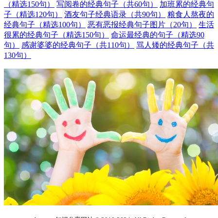
（精选150句）
写阅卷的经典句子（共60句）
加班累的经典句
子（精选120句）
酒友句子经典语录（共90句）
粮食人熬夜的
经典句子（精选100句）
恶有恶报经典句子图片（20句）
生活
很累的经典句子（精选150句）
命运最经典的句子（精选90
句）
感谢婆婆的经典句子（共110句）
骂人矮的经典句子（共
130句）