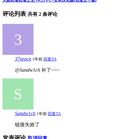
火影忍者忍者之主 v0.23 PC+安卓汉化版[百度云下载]
评论列表
共有
2
条评论
37seocn
1年前
回复TA
@Sandw1ch
补了~~~
Sandw1ch
1年前
回复TA
链接失效了
发表评论
取消回复