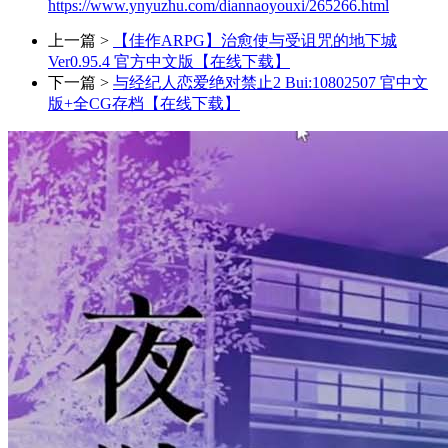
https://www.ynyuzhu.com/diannaoyouxi/265266.html
上一篇 >
【佳作ARPG】治愈使与受诅咒的地下城
Ver0.95.4 官方中文版【在线下载】
下一篇 >
与经纪人恋爱绝对禁止2 Bui:10802507 官中文
版+全CG存档【在线下载】