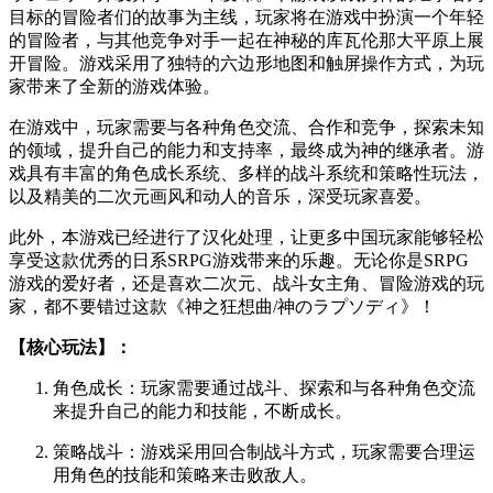
目标的冒险者们的故事为主线，玩家将在游戏中扮演一个年轻
的冒险者，与其他竞争对手一起在神秘的库瓦伦那大平原上展
开冒险。游戏采用了独特的六边形地图和触屏操作方式，为玩
家带来了全新的游戏体验。
在游戏中，玩家需要与各种角色交流、合作和竞争，探索未知
的领域，提升自己的能力和支持率，最终成为神的继承者。游
戏具有丰富的角色成长系统、多样的战斗系统和策略性玩法，
以及精美的二次元画风和动人的音乐，深受玩家喜爱。
此外，本游戏已经进行了汉化处理，让更多中国玩家能够轻松
享受这款优秀的日系SRPG游戏带来的乐趣。无论你是SRPG
游戏的爱好者，还是喜欢二次元、战斗女主角、冒险游戏的玩
家，都不要错过这款《神之狂想曲/神のラプソディ》！
【核心玩法】：
角色成长：玩家需要通过战斗、探索和与各种角色交流
来提升自己的能力和技能，不断成长。
策略战斗：游戏采用回合制战斗方式，玩家需要合理运
用角色的技能和策略来击败敌人。