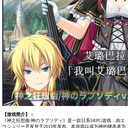
【游戏简介】：
《神之狂想曲/神のラプソディ》是一款日系SRPG游戏，由エ
ウシュリー开发并于2015年发布。本游戏以成为神的继承者为