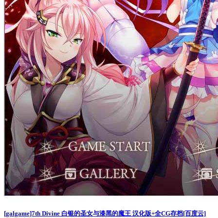
[galgame]7th Divine 白银的圣女与漆黑的魔王 汉化版+全CG存档[百度云]