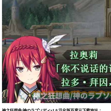
神之狂想曲/神のラプソディv1.0 汉化版百度云下载地址：