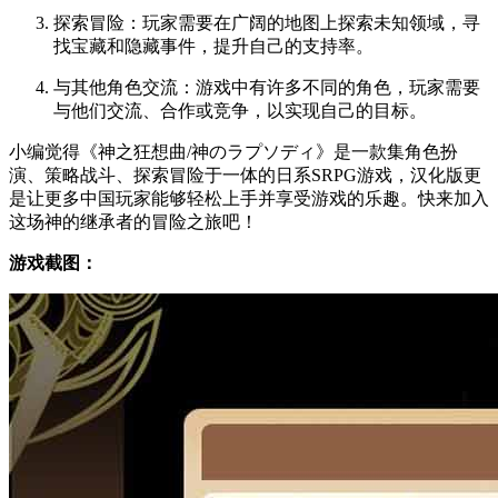
探索冒险：玩家需要在广阔的地图上探索未知领域，寻
找宝藏和隐藏事件，提升自己的支持率。
与其他角色交流：游戏中有许多不同的角色，玩家需要
与他们交流、合作或竞争，以实现自己的目标。
小编觉得《神之狂想曲/神のラプソディ》是一款集角色扮
演、策略战斗、探索冒险于一体的日系SRPG游戏，汉化版更
是让更多中国玩家能够轻松上手并享受游戏的乐趣。快来加入
这场神的继承者的冒险之旅吧！
游戏截图：