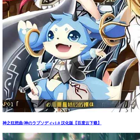
神之狂想曲/神のラプソディv1.0 汉化版【百度云下载】