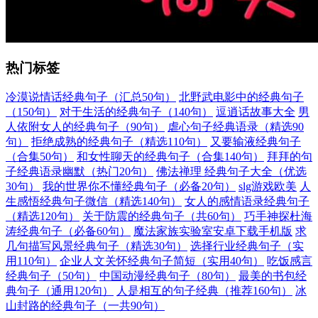
热门标签
冷漠说情话经典句子（汇总50句）
北野武电影中的经典句子
（150句）
对于生活的经典句子（140句）
逗逍话故事大全
男
人依附女人的经典句子（90句）
虐心句子经典语录（精选90
句）
拒绝成熟的经典句子（精选110句）
又要输液经典句子
（合集50句）
和女性聊天的经典句子（合集140句）
拜拜的句
子经典语录幽默（热门20句）
佛法禅理 经典句子大全（优选
30句）
我的世界你不懂经典句子（必备20句）
slg游戏欧美
人
生感悟经典句子微信（精选140句）
女人的感情语录经典句子
（精选120句）
关于防震的经典句子（共60句）
巧手神探杜海
涛经典句子（必备60句）
魔法家族实验室安卓下载手机版
求
几句描写风景经典句子（精选30句）
选择行业经典句子（实
用110句）
企业人文关怀经典句子简短（实用40句）
吃饭感言
经典句子（50句）
中国动漫经典句子（80句）
最美的书包经
典句子（通用120句）
人是相互的句子经典（推荐160句）
冰
山封路的经典句子（一共90句）