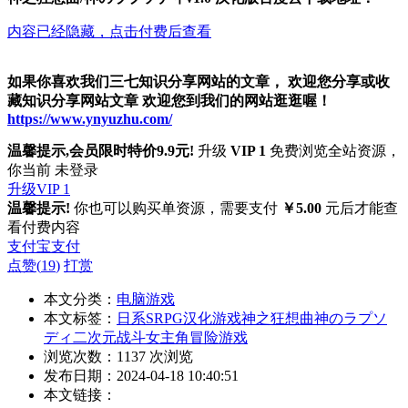
内容已经隐藏，点击付费后查看
如果你喜欢我们三七知识分享网站的文章， 欢迎您分享或收
藏知识分享网站文章 欢迎您到我们的网站逛逛喔！
https://www.ynyuzhu.com/
温馨提示,会员限时特价9.9元!
升级
VIP 1
免费浏览全站资源，
你当前 未登录
升级VIP 1
温馨提示!
你也可以购买单资源，需要支付
￥5.00
元后才能查
看付费内容
支付宝支付
点赞(
19
)
打赏
本文分类：
电脑游戏
本文标签：
日系SRPG
汉化游戏
神之狂想曲
神のラプソ
ディ
二次元
战斗女主角
冒险游戏
浏览次数：
1137
次浏览
发布日期：2024-04-18 10:40:51
本文链接：