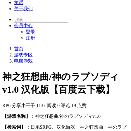
笑话
关于我们
会员
中心
登录
注册
首页
游戏专区
电脑游戏
神之狂想曲/神のラプソディ
v1.0 汉化版【百度云下载】
RPG分享小王子
1137 阅读
0 评论
19 点赞
【游戏名称】：
神之狂想曲/神のラプソディv1.0
【检索词】：
日系SRPG、汉化游戏、神之狂想曲、神のラプ