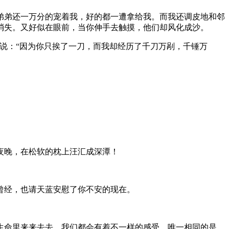
弟弟还一万分的宠着我，好的都一遭拿给我。而我还调皮地和邻
消失。又好似在眼前，当你伸手去触摸，他们却风化成沙。
佛说：“因为你只挨了一刀，而我却经历了千刀万剐，千锤万
夜晚，在松软的枕上汪汇成深潭！
曾经，也请天蓝安慰了你不安的现在。
生命里来来去去，我们都会有着不一样的感受。唯一相同的是，