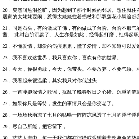
20，突然间热泪盈旷，因为想到了那个时候的邻居。想住就
居家的太姥姥耍闹，惹得太姥姥拄着拐杖和那双莲花小脚追赶
21，同是石头，有的做成了佛，有的做成了台阶。台阶不服气
凿。”此时台阶沉默了。人生亦是如此，经得起打磨，扛得起
22，不懂爱情，却爱的伤痕累累，懂了爱情，却不知道可以爱
23，我不喜欢这世界，我只喜欢你，喜欢有你的世界。
24，今天，你很勇敢，今天，你带头。不要放弃，不要气馁。
25，我看起来很温柔，其实我只对你低过头
26，一首凄婉深情之歌谣，扰乱了晚春数日之心绪。沉重的
27，如果你只是等待，发生的事情只会是你变老了。
28，一场场秋雨凉了七月的聒噪一阵阵凉风透了七月的浮华
29，尽自己所能，把它留下，
30，茫茫人海中，每一天我们都在演绎或观望着悲欢离合的