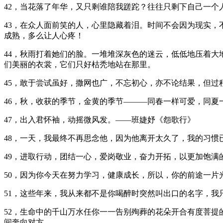
42，当花落了年华，又只剩谁陪我蹉跎？往往只剩下自己一个
43，在众人面前笑的人，心里隐藏着泪。时间不会因为现实
成熟，多么让人心疼！
44，秋雨打着她们的脸。一堆堆深灰色的迷云，低低地压着
们美丽的衣裳，它们只好枯秃地站在那里。
45，敢于尝试虽好，撒网也广，不忘初心，亦不论结果，但过
46，秋，收获的季节，金黄的季节———同春一样可爱，同夏
47，出入君怀袖，动摇微风发。——班婕妤《怨歌行》
48，一天，我最终不再思念他，因为他离开太久了，我的习惯
49，进取行动，团结一心，爱岗敬业，奋力开拓，以更加饱
50，因为你今天在努力学习，健康成长，所以，你的前途一片
51，这些年来，我从来都不是你喝醉时突然叫出口的名字，
52，生命中的千山万水任你一一告别殉葬的花朵开合有度菩
间奔向对方