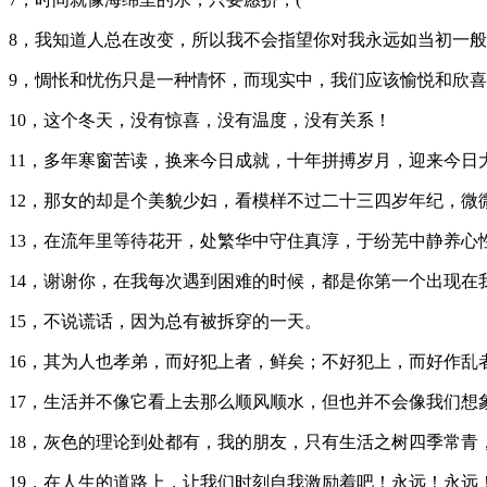
8，我知道人总在改变，所以我不会指望你对我永远如当初一
9，惆怅和忧伤只是一种情怀，而现实中，我们应该愉悦和欣
10，这个冬天，没有惊喜，没有温度，没有关系！
11，多年寒窗苦读，换来今日成就，十年拼搏岁月，迎来今
12，那女的却是个美貌少妇，看模样不过二十三四岁年纪，微
13，在流年里等待花开，处繁华中守住真淳，于纷芜中静养心
14，谢谢你，在我每次遇到困难的时候，都是你第一个出现在
15，不说谎话，因为总有被拆穿的一天。
16，其为人也孝弟，而好犯上者，鲜矣；不好犯上，而好作
17，生活并不像它看上去那么顺风顺水，但也并不会像我们想
18，灰色的理论到处都有，我的朋友，只有生活之树四季常青，
19，在人生的道路上，让我们时刻自我激励着吧！永远！永远