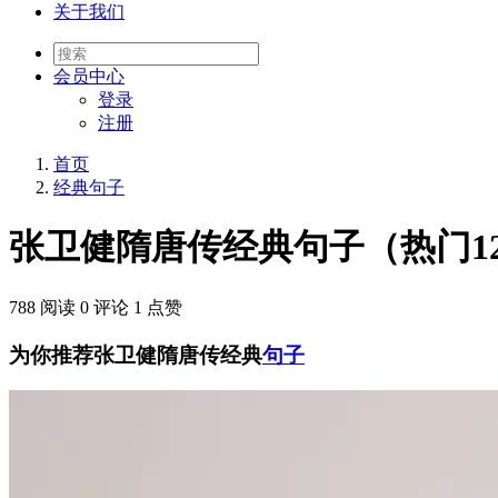
关于我们
会员
中心
登录
注册
首页
经典句子
张卫健隋唐传经典句子（热门12
788 阅读
0 评论
1 点赞
为你推荐张卫健隋唐传经典
句子