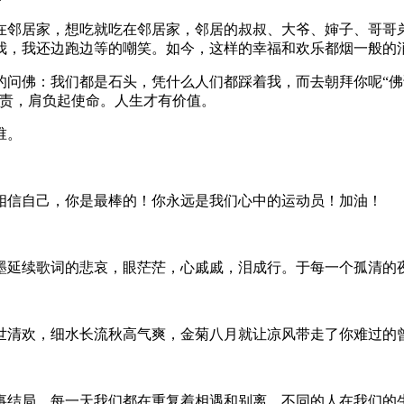
住在邻居家，想吃就吃在邻居家，邻居的叔叔、大爷、婶子、哥哥
我，我还边跑边等的嘲笑。如今，这样的幸福和欢乐都烟一般的
的问佛：我们都是石头，凭什么人们都踩着我，而去朝拜你呢“
职责，肩负起使命。人生才有价值。
谁。
相信自己，你是最棒的！你永远是我们心中的运动员！加油！
笔墨延续歌词的悲哀，眼茫茫，心戚戚，泪成行。于每一个孤清的
浮世清欢，细水长流秋高气爽，金菊八月就让凉风带走了你难过的
故事结局，每一天我们都在重复着相遇和别离。不同的人在我们的