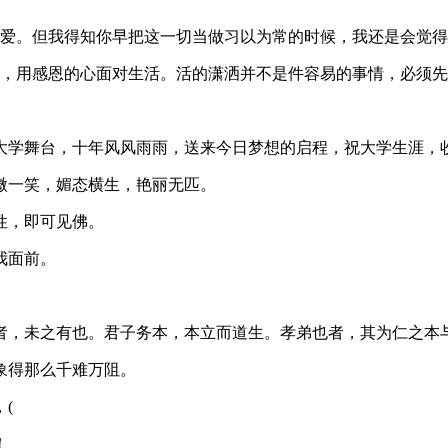
般爱。但我得知你早把这一切当做习以为常的时候，我还是会觉
喜，用感恩的心面对生活。活的潇洒并不是件容易的事情，必须
日大学舞台，十年风风雨雨，送来今日梦想的启程，祝大学生涯，
微一笑，媚态横生，艳丽无匹。
性，即可见佛。
我面前。
乱者，未之有也。君子务本，本立而道生。孝弟也者，其为仁之本
象得那么千难万阻。
(
！