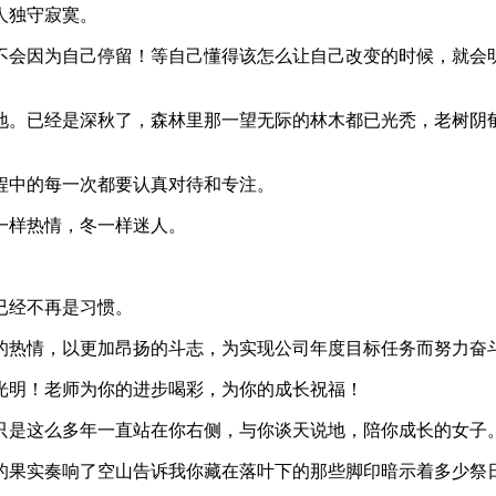
人独守寂寞。
，不会因为自己停留！等自己懂得该怎么让自己改变的时候，就会
大地。已经是深秋了，森林里那一望无际的林木都已光秃，老树阴
程中的每一次都要认真对待和专注。
一样热情，冬一样迷人。
已经不再是习惯。
满的热情，以更加昂扬的斗志，为实现公司年度目标任务而努力奋
光明！老师为你的进步喝彩，为你的成长祝福！
我只是这么多年一直站在你右侧，与你谈天说地，陪你成长的女子
提的果实奏响了空山告诉我你藏在落叶下的那些脚印暗示着多少祭