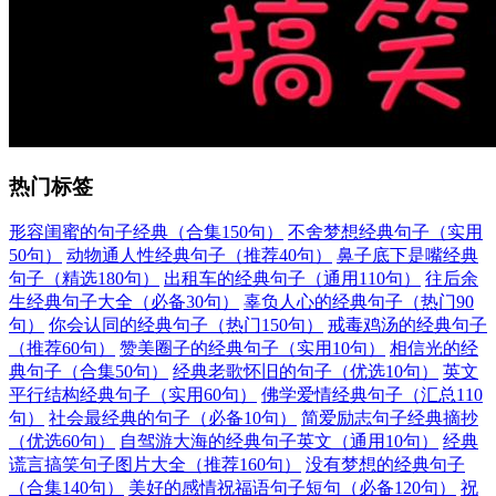
热门标签
形容闺蜜的句子经典（合集150句）
不舍梦想经典句子（实用
50句）
动物通人性经典句子（推荐40句）
鼻子底下是嘴经典
句子（精选180句）
出租车的经典句子（通用110句）
往后余
生经典句子大全（必备30句）
辜负人心的经典句子（热门90
句）
你会认同的经典句子（热门150句）
戒毒鸡汤的经典句子
（推荐60句）
赞美圈子的经典句子（实用10句）
相信光的经
典句子（合集50句）
经典老歌怀旧的句子（优选10句）
英文
平行结构经典句子（实用60句）
佛学爱情经典句子（汇总110
句）
社会最经典的句子（必备10句）
简爱励志句子经典摘抄
（优选60句）
自驾游大海的经典句子英文（通用10句）
经典
谎言搞笑句子图片大全（推荐160句）
没有梦想的经典句子
（合集140句）
美好的感情祝福语句子短句（必备120句）
祝