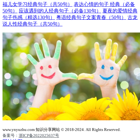
福儿女学习经典句子（共50句）
表达心情的句子 经典（必备
50句）
应该遇到的人经典句子（必备130句）
夏夜的爱情经典
句子伤感（精选130句）
粤语经典句子文案青春（50句）
古龙
说人性经典句子（共50句）
www.ynyuzhu.com 知识分享网站 © 2018-2024. All Rights Reserved.
备案号：
浙ICP备2022025637号