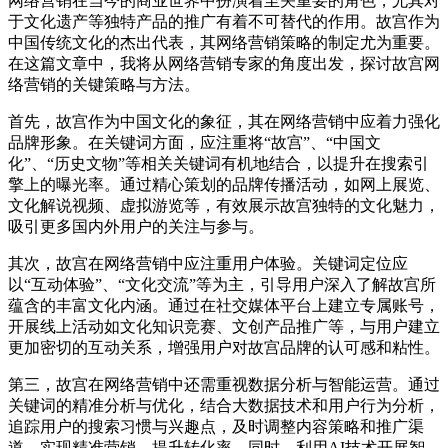
网络营销在当今的商业世界中扮演着至关重要的角色，尤其对
于文化遗产等独特产品的推广有着不可替代的作用。故宫作为
中国传统文化的杰出代表，其网络营销策略的制定尤为重要。
在这篇文章中，我将从网络营销专家的角度出发，探讨故宫网
络营销的关键策略与方法。
首先，故宫作为中国文化的象征，其在网络营销中应着力强化
品牌形象。在关键词方面，应注重将“故宫”、“中国文
化”、“历史文物”等相关关键词有机地结合，以提升在搜索引
擎上的曝光率。通过精心策划的品牌传播活动，如网上展览、
文化解说视频、虚拟游览等，有效展示故宫独特的文化魅力，
吸引更多国内外用户的关注与参与。
其次，故宫在网络营销中应注重用户体验。关键词定位应
以“互动体验”、“文化交流”等为主，引导用户深入了解故宫所
蕴含的丰富文化内涵。通过在社交媒体平台上建立专属账号，
开展线上活动如文化知识竞赛、文创产品推广等，与用户建立
更加密切的互动关系，增强用户对故宫品牌的认可感和粘性。
第三，故宫在网络营销中还需重视数据分析与智能运营。通过
关键词的精准分析与优化，结合大数据技术和用户行为分析，
追踪用户的搜索习惯与兴趣点，及时调整内容策略和推广渠
道，实现精准营销，提升转化率。同时，利用AI技术开展智