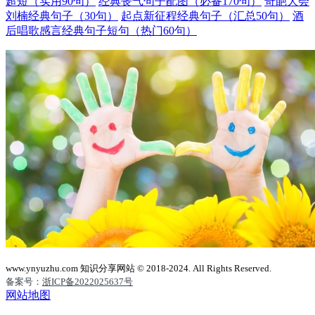
超短（实用90句）
经典丧气句子配图（必备170句）
奇葩大会
刘楠经典句子（30句）
起点新征程经典句子（汇总50句）
酒
后唱歌感言经典句子短句（热门60句）
www.ynyuzhu.com 知识分享网站 © 2018-2024. All Rights Reserved.
备案号：
浙ICP备2022025637号
网站地图