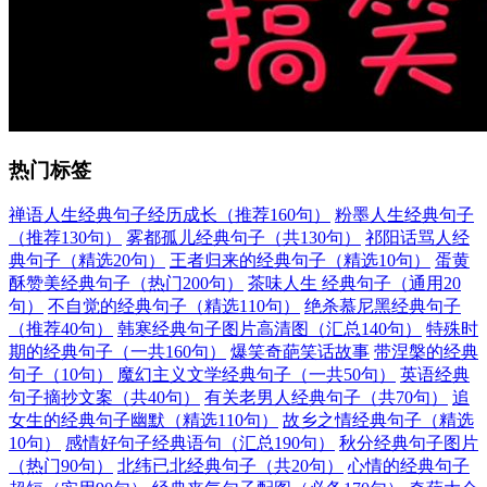
热门标签
禅语人生经典句子经历成长（推荐160句）
粉墨人生经典句子
（推荐130句）
雾都孤儿经典句子（共130句）
祁阳话骂人经
典句子（精选20句）
王者归来的经典句子（精选10句）
蛋黄
酥赞美经典句子（热门200句）
茶味人生 经典句子（通用20
句）
不自觉的经典句子（精选110句）
绝杀慕尼黑经典句子
（推荐40句）
韩寒经典句子图片高清图（汇总140句）
特殊时
期的经典句子（一共160句）
爆笑奇葩笑话故事
带涅槃的经典
句子（10句）
魔幻主义文学经典句子（一共50句）
英语经典
句子摘抄文案（共40句）
有关老男人经典句子（共70句）
追
女生的经典句子幽默（精选110句）
故乡之情经典句子（精选
10句）
感情好句子经典语句（汇总190句）
秋分经典句子图片
（热门90句）
北纬已北经典句子（共20句）
心情的经典句子