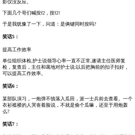
影仪没反应。
下面几个哥们喊按f2，按f2!
于是我犹豫了一下，问道：是俩键同时按吗?
笑话5：
提高工作效率
单位组织体检,护士说领导心率一直不正常,遂请主任医师复
检，复查后，主任和蔼地对护士说:以后把胸前的扣子扣好，
可以提高工作效率。
笑话6：
某部队演习，一炮弹不慎落入瓜田，派一士兵前去查看。一个
衣衫褴褛的人哭丧着脸说，不就是偷个瓜嘛，还至于用炮轰
么?
笑话7：