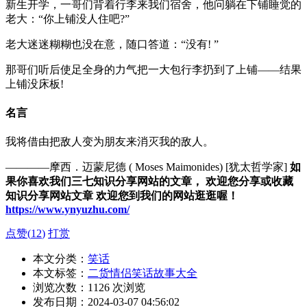
新生开学，一哥们背着行李来我们宿舍，他问躺在下铺睡觉的
老大：“你上铺没人住吧?”
老大迷迷糊糊也没在意，随口答道：“没有! ”
那哥们听后使足全身的力气把一大包行李扔到了上铺——结果
上铺没床板!
名言
我将借由把敌人变为朋友来消灭我的敌人。
————摩西．迈蒙尼德 ( Moses Maimonides) [犹太哲学家]
如
果你喜欢我们三七知识分享网站的文章， 欢迎您分享或收藏
知识分享网站文章 欢迎您到我们的网站逛逛喔！
https://www.ynyuzhu.com/
点赞(
12
)
打赏
本文分类：
笑话
本文标签：
二货情侣笑话故事大全
浏览次数：
1126
次浏览
发布日期：2024-03-07 04:56:02