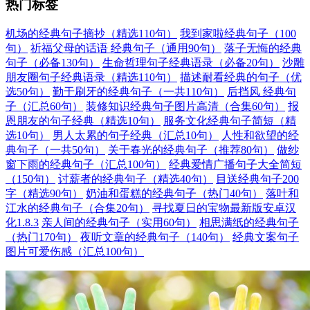
热门标签
机场的经典句子摘抄（精选110句）
我到家啦经典句子（100
句）
祈福父母的话语 经典句子（通用90句）
落子无悔的经典
句子（必备130句）
生命哲理句子经典语录（必备20句）
沙雕
朋友圈句子经典语录（精选110句）
描述耐看经典的句子（优
选50句）
勤于刷牙的经典句子（一共110句）
后挡风 经典句
子（汇总60句）
装修知识经典句子图片高清（合集60句）
报
恩朋友的句子经典（精选10句）
服务文化经典句子简短（精
选10句）
男人太累的句子经典（汇总10句）
人性和欲望的经
典句子（一共50句）
关于春光的经典句子（推荐80句）
做纱
窗下雨的经典句子（汇总100句）
经典爱情广播句子大全简短
（150句）
讨薪者的经典句子（精选40句）
目送经典句子200
字（精选90句）
奶油和蛋糕的经典句子（热门40句）
落叶和
江水的经典句子（合集20句）
寻找夏日的宝物最新版安卓汉
化1.8.3
亲人间的经典句子（实用60句）
相思满纸的经典句子
（热门170句）
夜听文章的经典句子（140句）
经典文案句子
图片可爱伤感（汇总100句）