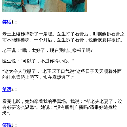
笑话
1：
老王上楼梯摔断了一条腿。医生打了石膏后，叮嘱他拆石膏之
前不能爬楼梯。一个月后，医生拆了石膏，说他恢复得很好。
老王说：“哦，太好了，现在我能走楼梯了吗?”
医生说：“可以了，不过你得小心。”
“这太令人欣慰了，”老王叹了口气说“这些日子天天顺着外面
的排水管爬上爬下，实在麻烦透了!”
笑话
2：
看完电影，媳妇牵着我的手离场。我说：“都老夫老妻了，没
有必要这么温馨”。她说：“没有听到广播吗?请带好随身垃
圾”。
笑话
3：