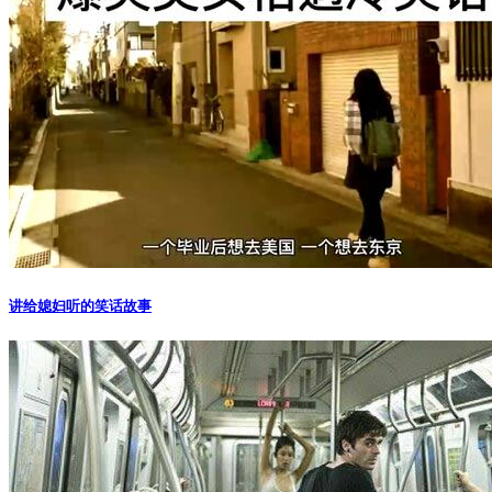
讲给媳妇听的笑话故事