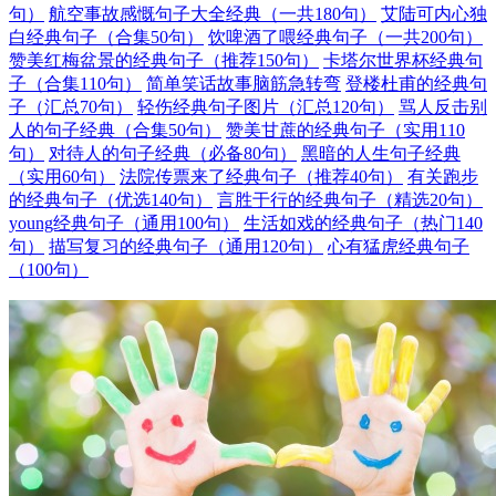
句）
航空事故感慨句子大全经典（一共180句）
艾陆可内心独
白经典句子（合集50句）
饮啤酒了喂经典句子（一共200句）
赞美红梅盆景的经典句子（推荐150句）
卡塔尔世界杯经典句
子（合集110句）
简单笑话故事脑筋急转弯
登楼杜甫的经典句
子（汇总70句）
轻伤经典句子图片（汇总120句）
骂人反击别
人的句子经典（合集50句）
赞美甘蔗的经典句子（实用110
句）
对待人的句子经典（必备80句）
黑暗的人生句子经典
（实用60句）
法院传票来了经典句子（推荐40句）
有关跑步
的经典句子（优选140句）
言胜于行的经典句子（精选20句）
young经典句子（通用100句）
生活如戏的经典句子（热门140
句）
描写复习的经典句子（通用120句）
心有猛虎经典句子
（100句）