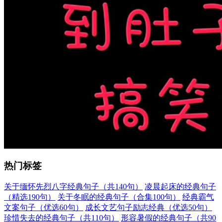
热门标签
关于缅怀先烈八字经典句子（共140句）
凌晨起床的经典句子
（精选190句）
关于冬眠的经典句子（合集100句）
经典霸气
文案句子（优选60句）
成长文艺句子励志经典（优选50句）
珍惜失去的经典句子（共110句）
形容暑假的经典句子（共90