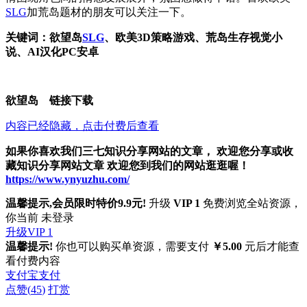
SLG
加荒岛题材的朋友可以关注一下。
关键词：欲望岛
SLG
、欧美3D策略游戏、荒岛生存视觉小
说、AI汉化PC安卓
欲望岛 链接下载
内容已经隐藏，点击付费后查看
如果你喜欢我们三七知识分享网站的文章， 欢迎您分享或收
藏知识分享网站文章 欢迎您到我们的网站逛逛喔！
https://www.ynyuzhu.com/
温馨提示,会员限时特价9.9元!
升级
VIP 1
免费浏览全站资源，
你当前 未登录
升级VIP 1
温馨提示!
你也可以购买单资源，需要支付
￥5.00
元后才能查
看付费内容
支付宝支付
点赞(
45
)
打赏