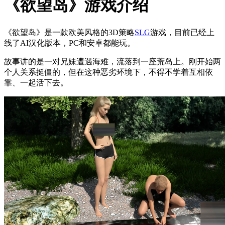
《欲望岛》游戏介绍
《欲望岛》是一款欧美风格的3D策略
SLG
游戏，目前已经上
线了AI汉化版本，PC和安卓都能玩。
故事讲的是一对兄妹遭遇海难，流落到一座荒岛上。刚开始两
个人关系挺僵的，但在这种恶劣环境下，不得不学着互相依
靠、一起活下去。