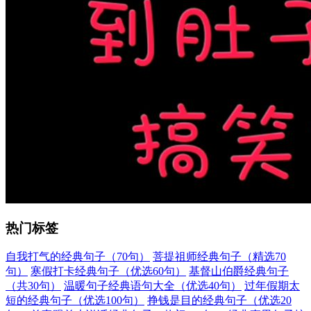
热门标签
自我打气的经典句子（70句）
菩提祖师经典句子（精选70
句）
寒假打卡经典句子（优选60句）
基督山伯爵经典句子
（共30句）
温暖句子经典语句大全（优选40句）
过年假期太
短的经典句子（优选100句）
挣钱是目的经典句子（优选20