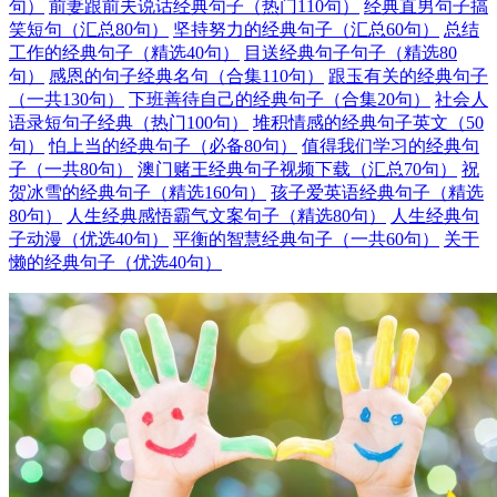
句）
前妻跟前夫说话经典句子（热门110句）
经典直男句子搞
笑短句（汇总80句）
坚持努力的经典句子（汇总60句）
总结
工作的经典句子（精选40句）
目送经典句子句子（精选80
句）
感恩的句子经典名句（合集110句）
跟玉有关的经典句子
（一共130句）
下班善待自己的经典句子（合集20句）
社会人
语录短句子经典（热门100句）
堆积情感的经典句子英文（50
句）
怕上当的经典句子（必备80句）
值得我们学习的经典句
子（一共80句）
澳门赌王经典句子视频下载（汇总70句）
祝
贺冰雪的经典句子（精选160句）
孩子爱英语经典句子（精选
80句）
人生经典感悟霸气文案句子（精选80句）
人生经典句
子动漫（优选40句）
平衡的智慧经典句子（一共60句）
关于
懒的经典句子（优选40句）