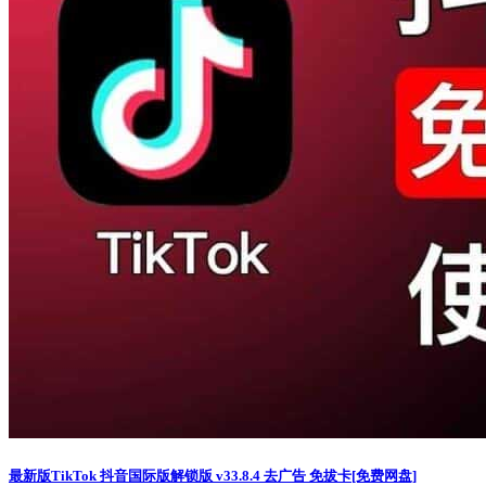
最新版TikTok 抖音国际版解锁版 v33.8.4 去广告 免拔卡[免费网盘]