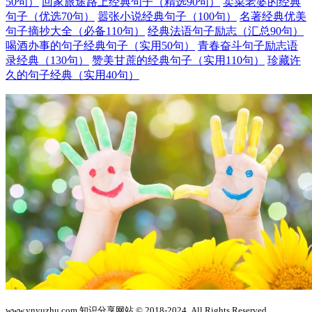
50句）
回家旅途路上经典句子（精选90句）
卖菜老婆的经典
句子（优选70句）
嚣张小说经典句子（100句）
名著经典优美
句子摘抄大全（必备110句）
经典法语句子励志（汇总90句）
喝酒办事的句子经典句子（实用50句）
青春奋斗句子励志语
录经典（130句）
赞美甘蔗的经典句子（实用110句）
珍藏许
久的句子经典（实用40句）
www.ynyuzhu.com 知识分享网站 © 2018-2024. All Rights Reserved.