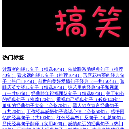
热门标签
讨薪者的经典句子（精选40句）
催款联系函经典句子（推荐
40句）
致永远的经典句子（推荐10句）
形容花枯萎的经典句
子（热门110句）
前世的美好爱情句子经典（一共150句）
咖
啡店英文经典句子（精选20句）
综艺里的经典句子和视频
（一共90句）
经典跨年祝福团队句子（精选90句）
关于知心
的经典句子（推荐120句）
重视自己经典句子（必备140句）
董卿的经典句子大全（必备70句）
黑人独立宣言经典句子
（共20句）
工作经典感悟句子说说心情（必备50句）
感悟回
忆的经典句子（共100句）
红色经典书目及句子（汇总60句）
吕氏经典句子翻译（实用40句）
感情疏远的经典句子（热门